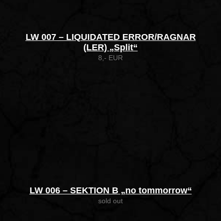
LW 007 – LIQUIDATED ERROR/RAGNAR
(LER) „Split“
8,- EUR
LW 006 – SEKTION B „no tommorrow“
sold out