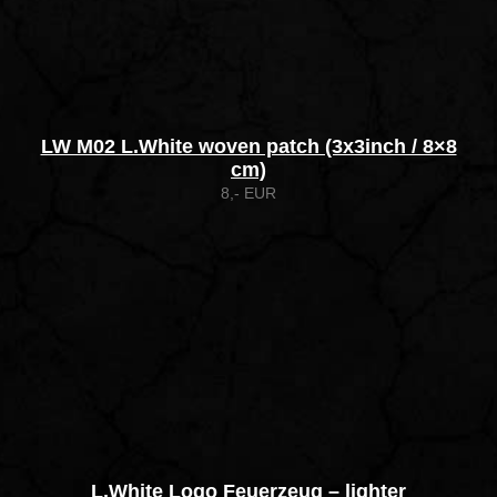
LW M02 L.White woven patch (3x3inch / 8×8
cm)
8,- EUR
L.White Logo Feuerzeug – lighter