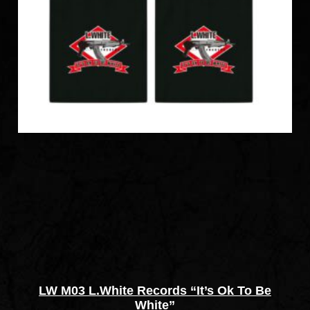
LW M03 L.White Records “It’s Ok To Be
White”