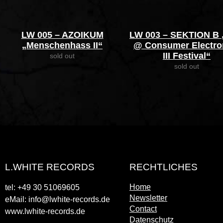
LW 005 – AZOIKUM
LW 003 – SEKTION B 
„Menschenhass II“
@ Consumer Electro
III Festival“
sold out
sold out
L.WHITE RECORDS
RECHTLICHES
Home
tel: +49 30 51069605
Newsletter
eMail: info@lwhite-records.de
Contact
www.lwhite-records.de
Datenschutz