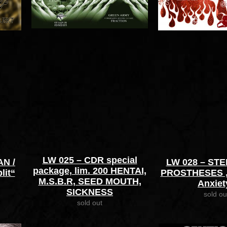
LW 025 – CDR special
N /
LW 028 – ST
package, lim. 200 HENTAI,
it“
PROSTHESES „
M.S.B.R, SEED MOUTH,
Anxiet
SICKNESS
sold ou
sold out