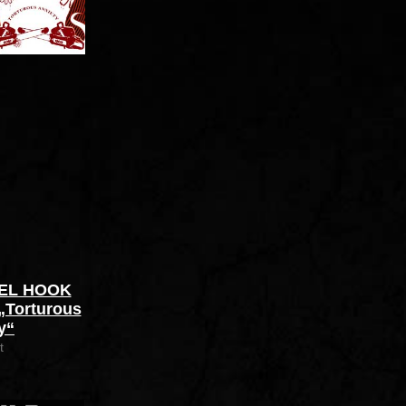
EEL HOOK
Torturous
y“
t