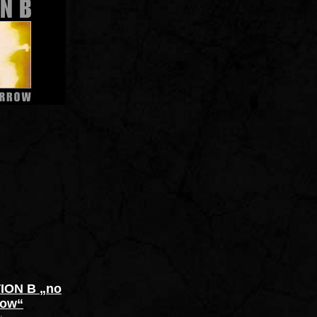
ION B „no
row“