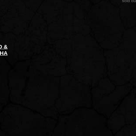
sold ou
D &
PHA