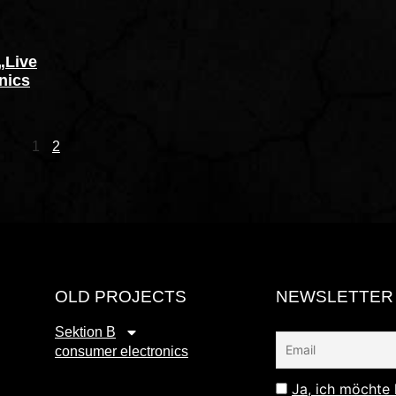
„Live
nics
1
2
OLD PROJECTS
NEWSLETTER
Sektion B
consumer electronics
Ja, ich möchte 