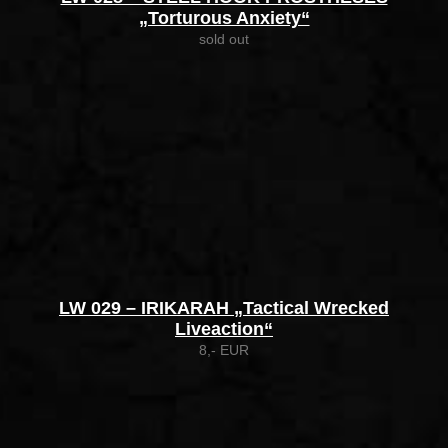
„Torturous Anxiety“
sold out
LW 029 – IRIKARAH „Tactical Wrecked
Liveaction“
8,- EUR