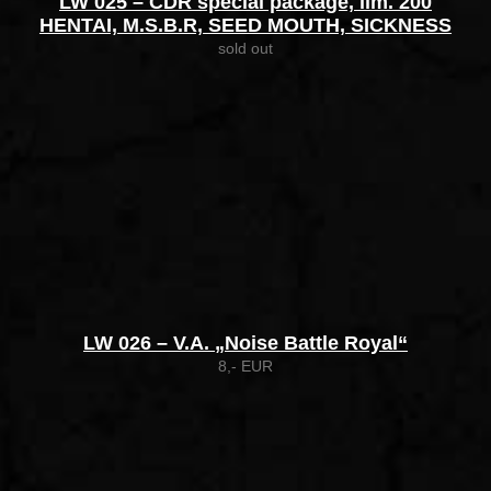
LW 025 – CDR special package, lim. 200
HENTAI, M.S.B.R, SEED MOUTH, SICKNESS
sold out
LW 026 – V.A. „Noise Battle Royal“
8,- EUR