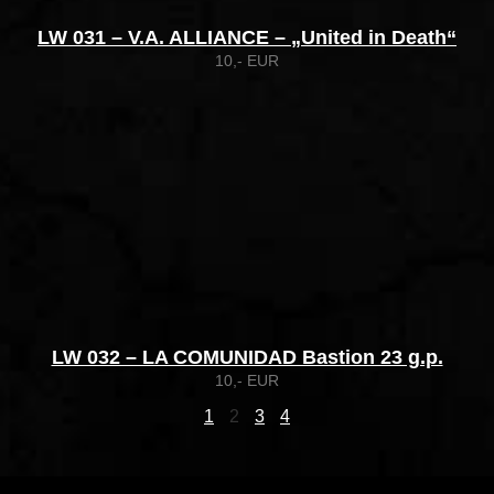
LW 031 – V.A. ALLIANCE – „United in Death“
10,- EUR
LW 032 – LA COMUNIDAD Bastion 23 g.p.
10,- EUR
1
2
3
4