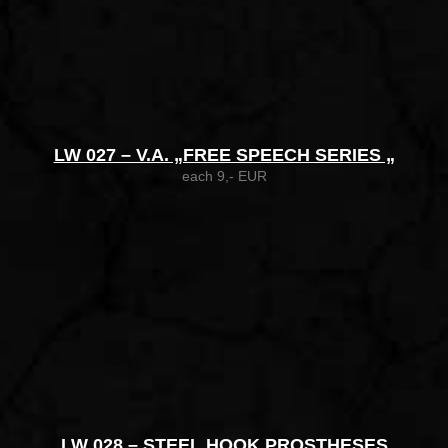
LW 027 – V.A. „FREE SPEECH SERIES „
each 9,- EUR
LW 028 – STEEL HOOK PROSTHESES