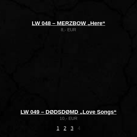
LW 048 – MERZBOW „Here“
8,- EUR
LW 049 – DØDSDØMD „Love Songs“
10,- EUR
1
2
3
4