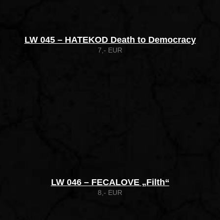
LW 045 – HATEKOD Death to Democracy
7,- EUR
LW 046 – FECALOVE „Filth“
8,- EUR