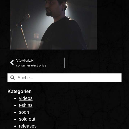
VORIGER
consumer electronics
Kategorien
videos
t-shirts
soon
sold out
releases