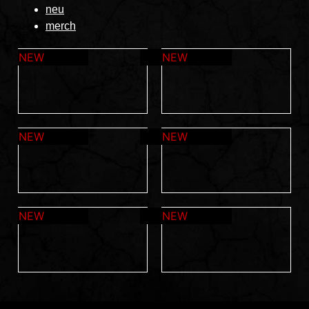
neu
merch