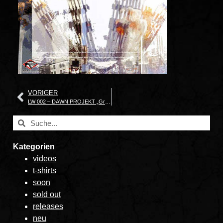
VORIGER
LW 002 – DAWN PROJEKT „Grey September“
Kategorien
videos
t-shirts
soon
sold out
releases
neu