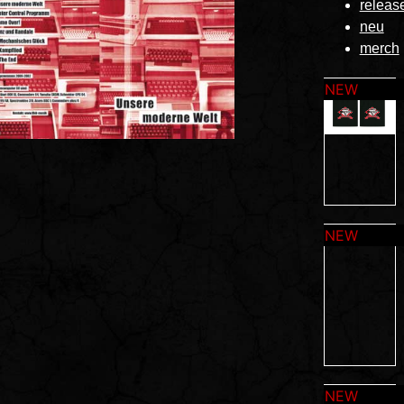
releas
neu
merch