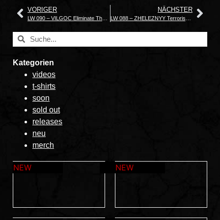
VORIGER
NÄCHSTER
LW 090 – VILGOC Eliminate The Target
LW 088 – ZHELEZNYY Terrorism America
Kategorien
videos
t-shirts
soon
sold out
releases
neu
merch