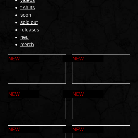
videos
t-shirts
soon
sold out
releases
neu
merch