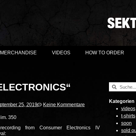
MERCHANDISE
VIDEOS
HOW TO ORDER
 ELECTRONICS“
Kategorien
ptember 25, 2019
Keine Kommentare
videos
t-shirts
lim. 350
soon
 recording from Consumer Electronics IV
sold ou
val: