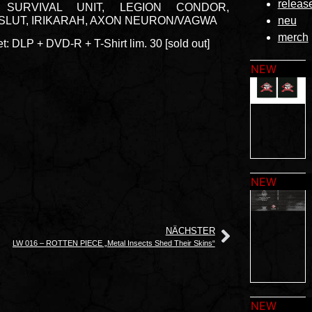
releas
h SURVIVAL UNIT, LEGION CONDOR,
SLUT, IRIKARAH, AXON NEURON/VAGWA
neu
merch
t: DLP + DVD-R + T-Shirt lim. 30 [sold out]
NÄCHSTER
LW 016 – ROTTEN PIECE „Metal Insects Shed Their Skins“