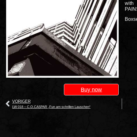
wit
PAIN
Boxse
Buy now
VORIGER
LW 018 – C.O.CASPAR „Fun am schrillen Lauschen“