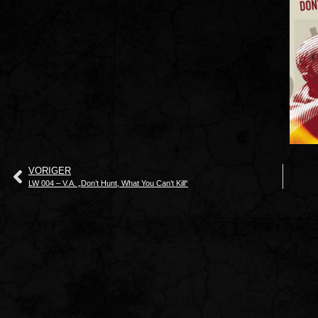
VORIGER
LW 004 – V.A. „Don’t Hunt, What You Can’t Kill“