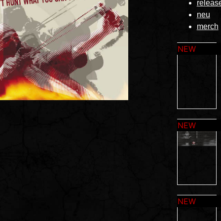
releas
neu
merch