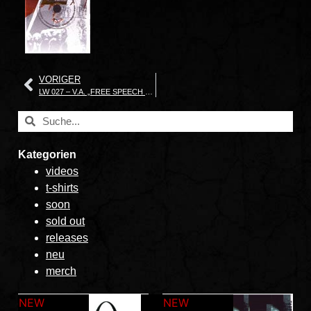
VORIGER
LW 027 – V.A. „FREE SPEECH SERIES „
Kategorien
videos
t-shirts
soon
sold out
releases
neu
merch