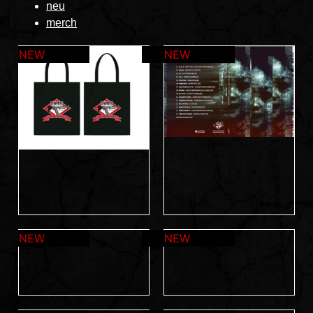
neu
merch