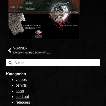
VORIGER
LW 039 – WORLD DOWNFALL – „When The World Ends“
Kategorien
videos
t-shirts
soon
sold out
releases