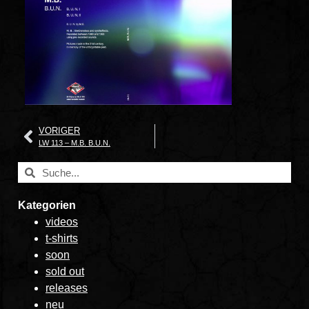
VORIGER
LW 113 – M.B. B.U.N.
Kategorien
videos
t-shirts
soon
sold out
releases
neu