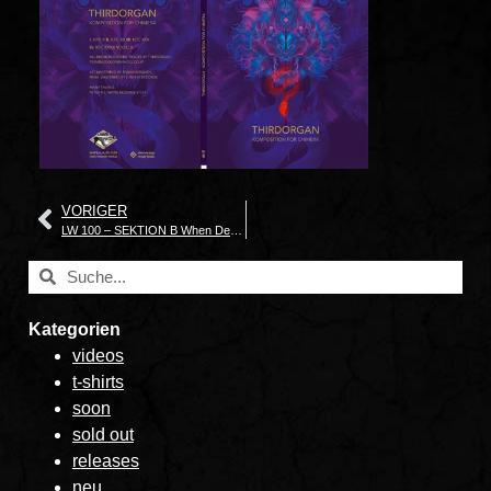
VORIGER
LW 100 – SEKTION B When Democracy Is No Longer Enough
Kategorien
videos
t-shirts
soon
sold out
releases
neu